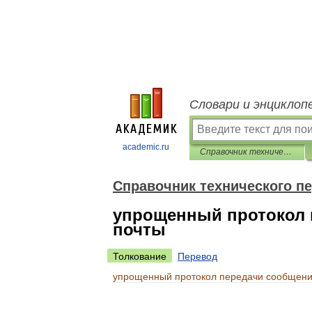
Словари и энциклоп
academic.ru
Справочник технического переводчика
Справочник технического п
упрощенный протокол 
почты
Толкование
Перевод
упрощенный
протокол
передачи
сообщен