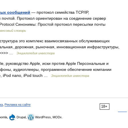
вых сообщений
— протокол семейства TCP/IP,
 почтой. Протокол ориентирован на соединение сервер
r Protocol Синонимы: Простой протокол пересылки почты
ансовый словарь
аструктура это комплекс взаимосвязанных обслуживающих
иальная, дорожная, рыночная, инновационная инфраструктуры,
>>>>>> …
Энциклопедия инвестора
e, руководство Apple, иски против Apple Персональные и
фоны, аудиоплееры, программное обеспечение компании
fle, iPod nano, iPod touch …
Энциклопедия инвестора
ка
,
Реклама на сайте
18+
omla,
Drupal,
WordPress, MODx.