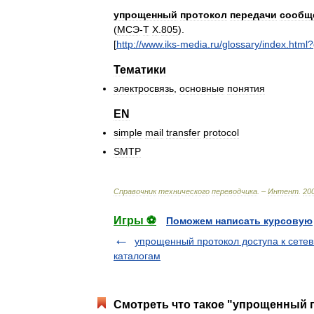
упрощенный
протокол
передачи
сообщ
(
МСЭ
-
Т
Х
.
805
).
[
http:
//
www
.
iks
-
media
.
ru
/
glossary
/
index
.
html
?
Тематики
электросвязь
,
основные
понятия
EN
simple
mail
transfer
protocol
SMTP
Справочник
технического
переводчика
. –
Интент
.
20
Игры ⚽
Поможем написать курсовую
упрощенный протокол доступа к сете
каталогам
Смотреть что такое "упрощенный 