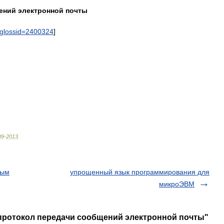
ений
электронной
почты
glossid
=
2400324
]
09
-
2013
.
вым
упрощенный язык программирования для
микроЭВМ
протокол передачи сообщений электронной почты"