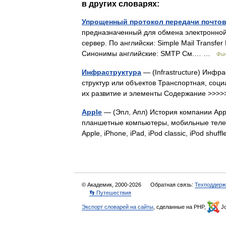
в других словарях:
Упрощенный протокол передачи почто
предназначенный для обмена электронной
сервер. По английски: Simple Mail Transfe
Синонимы английские: SMTP См.… …
Фин
Инфраструктура
— (Infrastructure) Инфр
структур или объектов Транспортная, соц
их развитие и элементы Содержание >>
Apple
— (Эпл, Апл) История компании Appl
планшетные компьютеры, мобильные теле
Apple, iPhone, iPad, iPod classic, iPod shuf
© Академик, 2000-2026
Обратная связь:
Техподдерж
👣 Путешествия
Экспорт словарей на сайты
, сделанные на PHP,
Jo