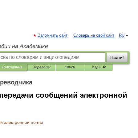
Запомнить сайт
Словарь на свой сайт
RU
едии на Академике
Найти!
Толкования
Переводы
Книги
Игры ⚽
ереводчика
передачи сообщений электронной
ий
электронной
почты